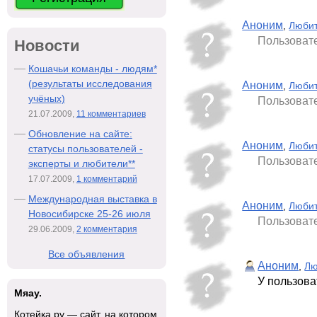
Аноним
,
Любит
Пользовате
Новости
Кошачьи команды - людям*
(результаты исследования
Аноним
,
Любит
учёных)
Пользовате
21.07.2009,
11 комментариев
Обновление на сайте:
Аноним
,
Любит
статусы пользователей -
Пользовате
эксперты и любители**
17.07.2009,
1 комментарий
Международная выставка в
Аноним
,
Любит
Новосибирске 25-26 июля
Пользовате
29.06.2009,
2 комментария
Все объявления
Аноним
,
Лю
У пользов
Мяау.
Котейка.ру — сайт, на котором