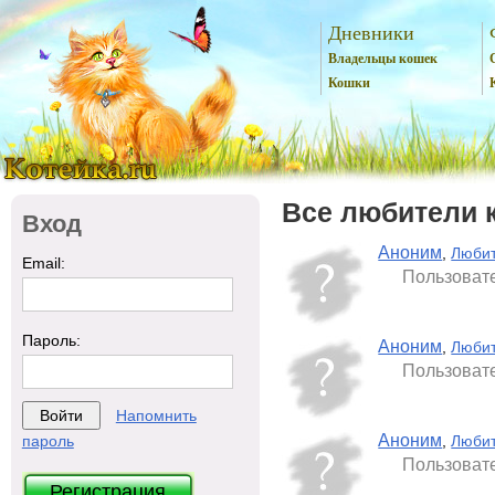
Дневники
Владельцы кошек
Кошки
Все любители 
Вход
Аноним
,
Любит
Email:
Пользовате
Пароль:
Аноним
,
Любит
Пользовате
Напомнить
Аноним
пароль
,
Любит
Пользовате
Регистрация