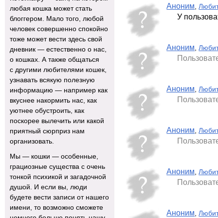
Аноним
,
Любит
любая кошка может стать
У пользов
блоггером. Мало того, любой
человек совершенно спокойно
тоже может вести здесь свой
Аноним
,
Любит
дневник — естественно о нас,
Пользовате
о кошках. А также общаться
с другими любителями кошек,
узнавать всякую полезную
Аноним
,
Любит
информацию — например как
Пользовате
вкуснее накормить нас, как
уютнее обустроить, как
поскорее вылечить или какой
Аноним
,
Любит
приятный сюрприз нам
Пользовате
организовать.
Мы — кошки — особенные,
грациозные существа с очень
Аноним
,
Любит
тонкой психикой и загадочной
Пользовате
душой. И если вы, люди
будете вести записи от нашего
имени, то возможно сможете
Аноним
,
Любит
немного больше понять нашу