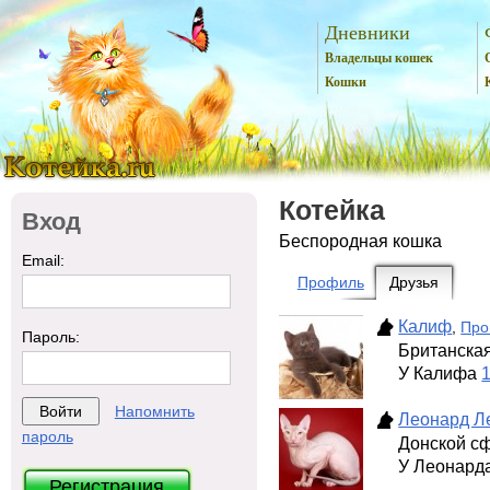
Дневники
Владельцы кошек
Кошки
Котейка
Вход
Беспородная кошка
Email:
Профиль
Друзья
Калиф
,
Про
Пароль:
Британска
У Калифа
Напомнить
Леонард Л
пароль
Донской с
У Леонард
Регистрация