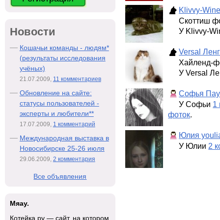
Klivvy-Win
Скоттиш ф
Новости
У Klivvy-W
Кошачьи команды - людям*
Versal Лен
(результаты исследования
Хайленд-ф
учёных)
У Versal Л
21.07.2009,
11 комментариев
Софья Пау
Обновление на сайте:
статусы пользователей -
У Софьи
1
эксперты и любители**
фоток
.
17.07.2009,
1 комментарий
Юлия youli
Международная выставка в
У Юлии
2 
Новосибирске 25-26 июля
29.06.2009,
2 комментария
Все объявления
Мяау.
Котейка.ру — сайт, на котором