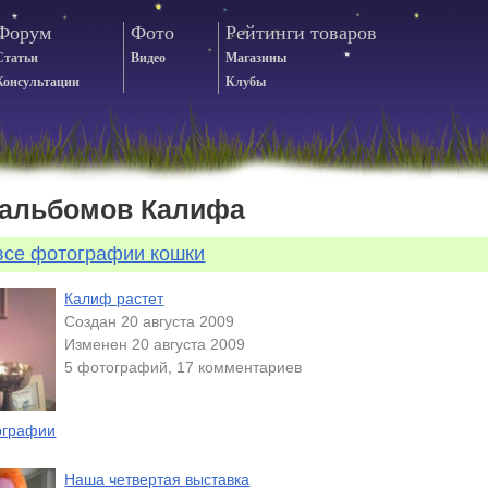
Форум
Фото
Рейтинги товаров
Статьи
Видео
Магазины
Консультации
Клубы
 альбомов Калифа
все фотографии кошки
Калиф растет
Создан 20 августа 2009
Изменен 20 августа 2009
5 фотографий, 17 комментариев
ографии
Наша четвертая выставка