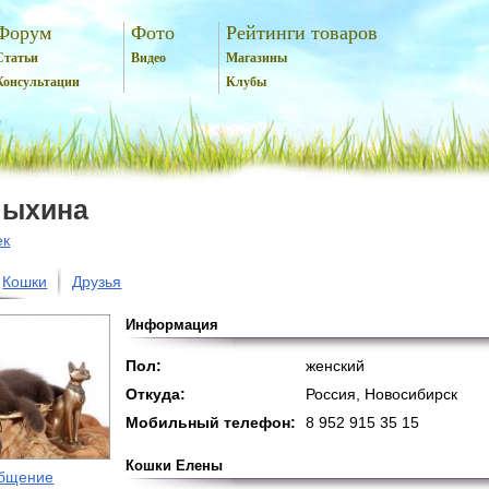
Форум
Фото
Рейтинги товаров
Статьи
Видео
Магазины
Консультации
Клубы
Лыхина
ек
Кошки
Друзья
Информация
Пол:
женский
Откуда:
Россия, Новосибирск
Мобильный телефон:
8 952 915 35 15
Кошки Елены
общение