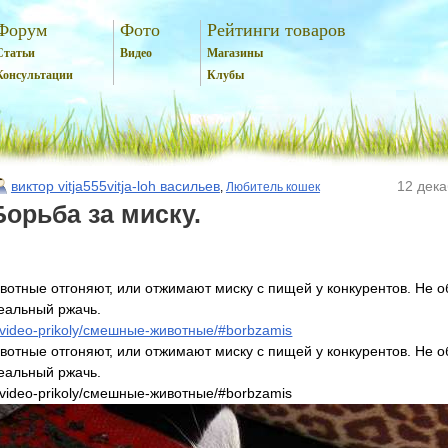
Форум
Фото
Рейтинги товаров
Статьи
Видео
Магазины
Консультации
Клубы
виктор vitja555vitja-loh васильев
12 дека
,
Любитель кошек
Борьба за миску.
вотные отгоняют, или отжимают миску с пищей у конкурентов. Не 
еальный ржачь.
.ru/video-prikoly/смешные-животные/#borbzamis
вотные отгоняют, или отжимают миску с пищей у конкурентов. Не 
еальный ржачь.
.ru/video-prikoly/смешные-животные/#borbzamis