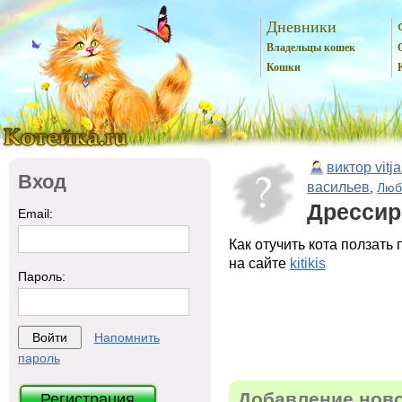
Дневники
Владельцы кошек
Кошки
виктор vitja
Вход
васильев
,
Люб
Дрессир
Email:
Как отучить кота ползать
на сайте
kitikis
Пароль:
Напомнить
пароль
Добавление нов
Регистрация