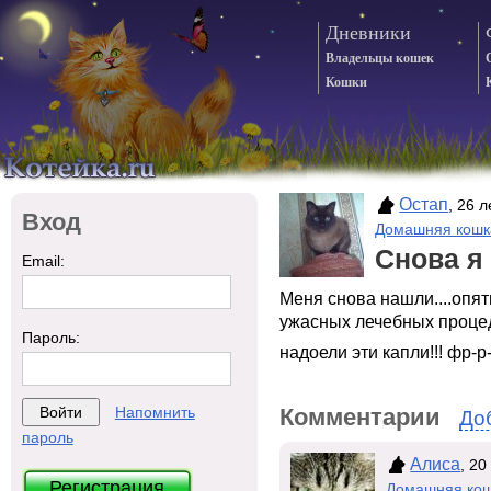
Дневники
Владельцы кошек
Кошки
Остап
, 26 
Вход
Домашняя кошк
Снова я
Email:
Меня снова нашли....опят
ужасных лечебных процеду
Пароль:
надоели эти капли!!! фр-р
Комментарии
Напомнить
До
пароль
Алиса
, 20
Регистрация
Домашняя ко