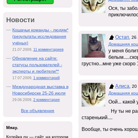
Ося, ты забо
приключило
Новости
Кошачьи команды - людям*
(результаты исследования
Остап
, 26
учёных)
Домашняя ко
21.07.2009,
11 комментариев
у меня болит
белым.....ско
Обновление на сайте:
грустно...мне уже скоро 1
статусы пользователей -
эксперты и любители**
17.07.2009,
1 комментарий
Алиса
, 20
Международная выставка в
Домашняя ко
Новосибирске 25-26 июля
29.06.2009,
2 комментария
Оой... какой 
Все объявления
Ну ты не ра
старенький....
Мяау.
Вообще, ты очень хорошо
Котейка.ру — сайт, на котором