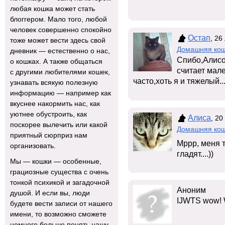
любая кошка может стать
блоггером. Мало того, любой
человек совершенно спокойно
Остап
, 26
тоже может вести здесь свой
Домашняя ко
дневник — естественно о нас,
Спибо,Алисо
о кошках. А также общаться
считает мале
с другими любителями кошек,
часто,хоть я и тяжелый...
узнавать всякую полезную
информацию — например как
вкуснее накормить нас, как
уютнее обустроить, как
Алиса
, 20
поскорее вылечить или какой
Домашняя ко
приятный сюрприз нам
Мррр, меня 
организовать.
гладят....))
Мы — кошки — особенные,
грациозные существа с очень
тонкой психикой и загадочной
Аноним
душой. И если вы, люди
IJWTS wow! Wh
будете вести записи от нашего
имени, то возможно сможете
немного больше понять нашу