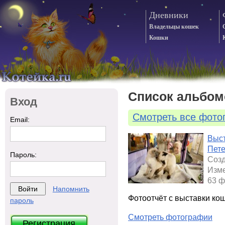
Дневники
Владельцы кошек
Кошки
Список альбом
Вход
Смотреть все фото
Email:
Выст
Пете
Пароль:
Созд
Изме
63 ф
Напомнить
Фотоотчёт с выставки ко
пароль
Смотреть фотографии
Регистрация