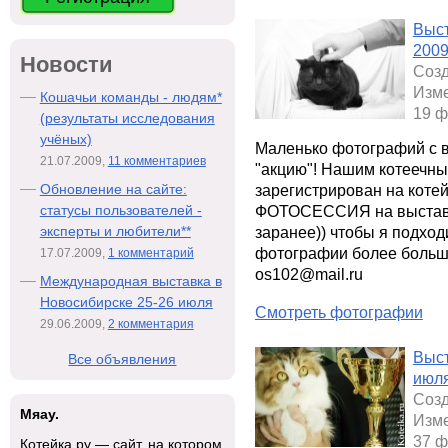
Выст
200
Новости
Созд
Изме
Кошачьи команды - людям*
19 ф
(результаты исследования
учёных)
Маленько фотографий с 
21.07.2009,
11 комментариев
"акцию"! Нашим котеечны
Обновление на сайте:
зарегистрирован на кот
статусы пользователей -
ФОТОСЕССИЯ на выставках
эксперты и любители**
заранее)) чтобы я подход
фотографии более большо
17.07.2009,
1 комментарий
os102@mail.ru
Международная выставка в
Новосибирске 25-26 июля
Смотреть фотографии
29.06.2009,
2 комментария
Выст
Все объявления
июля
Созд
Мяау.
Изме
37 ф
Котейка.ру — сайт, на котором