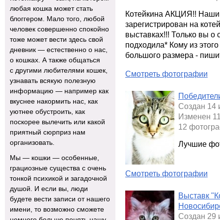
любая кошка может стать
Котейкина АКЦИЯ!! Нашим
блоггером. Мало того, любой
зарегистрирован на кот
человек совершенно спокойно
выставках!!! Только вы о 
тоже может вести здесь свой
подходила* Кому из этог
дневник — естественно о нас,
большого размера - пиши
о кошках. А также общаться
с другими любителями кошек,
Смотреть фотографии
узнавать всякую полезную
информацию — например как
Победители
вкуснее накормить нас, как
Создан 14 
уютнее обустроить, как
Изменен 11
поскорее вылечить или какой
12 фотогра
приятный сюрприз нам
организовать.
Лучшие фот
Мы — кошки — особенные,
грациозные существа с очень
Смотреть фотографии
тонкой психикой и загадочной
душой. И если вы, люди
Выставк "К
будете вести записи от нашего
Новосибир
имени, то возможно сможете
Создан 29 
немного больше понять нашу