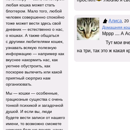
любая кошка может стать
блоггером. Мало того, любой
человек совершенно спокойно
Алиса
, 20
тоже может вести здесь свой
Домашняя ко
дневник — естественно о нас,
Мррр .... А 
о кошках. А также общаться
с другими любителями кошек,
Тут мои вче
узнавать всякую полезную
на три, так это ж какая 
информацию — например как
вкуснее накормить нас, как
уютнее обустроить, как
поскорее вылечить или какой
приятный сюрприз нам
организовать.
Мы — кошки — особенные,
грациозные существа с очень
тонкой психикой и загадочной
душой. И если вы, люди
будете вести записи от нашего
имени, то возможно сможете
немного больше понять нашу