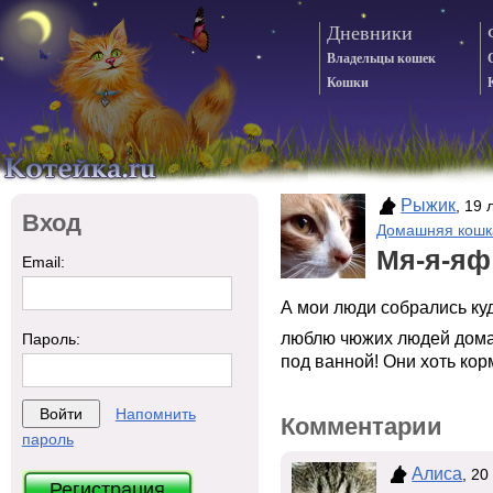
Дневники
Владельцы кошек
Кошки
Рыжик
, 19
Вход
Домашняя кошк
Мя-я-яф
Email:
А мои люди собрались куда
люблю чюжих людей дома.
Пароль:
под ванной! Они хоть кор
Напомнить
Комментарии
пароль
Алиса
, 20
Регистрация