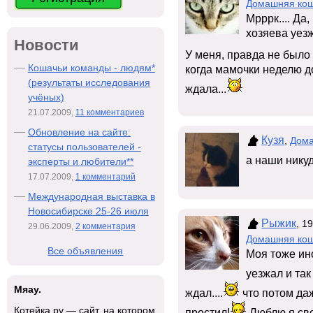
Домашняя ко
Мрррк.... Да
хозяева уезж
Новости
У меня, правда не было 
Кошачьи команды - людям*
когда мамочки неделю до
(результаты исследования
ждала...
учёных)
21.07.2009,
11 комментариев
Обновление на сайте:
Кузя
,
Дома
статусы пользователей -
а наши нику
эксперты и любители**
17.07.2009,
1 комментарий
Международная выставка в
Новосибирске 25-26 июля
Рыжик
, 1
29.06.2009,
2 комментария
Домашняя ко
Все объявления
Моя тоже ино
уезжал и так
Мяау.
ждал....
что потом даж
Котейка.ру — сайт, на котором
простил!
Люблю я сво